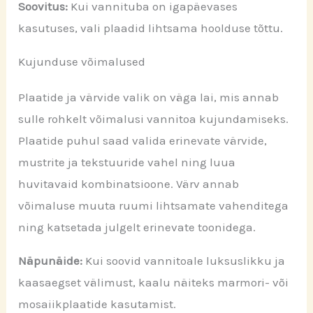
Soovitus:
Kui vannituba on igapäevases
kasutuses, vali plaadid lihtsama hoolduse tõttu.
Kujunduse võimalused
Plaatide ja värvide valik on väga lai, mis annab
sulle rohkelt võimalusi vannitoa kujundamiseks.
Plaatide puhul saad valida erinevate värvide,
mustrite ja tekstuuride vahel ning luua
huvitavaid kombinatsioone. Värv annab
võimaluse muuta ruumi lihtsamate vahenditega
ning katsetada julgelt erinevate toonidega.
Näpunäide:
Kui soovid vannitoale luksuslikku ja
kaasaegset välimust, kaalu näiteks marmori- või
mosaiikplaatide kasutamist.