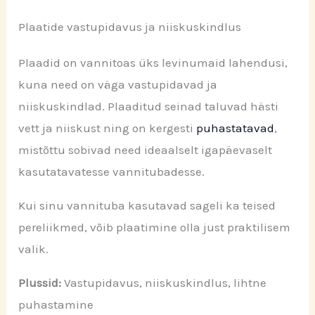
Plaatide vastupidavus ja niiskuskindlus
Plaadid on vannitoas üks levinumaid lahendusi,
kuna need on väga vastupidavad ja
niiskuskindlad. Plaaditud seinad taluvad hästi
vett ja niiskust ning on kergesti
puhastatavad
,
mistõttu sobivad need ideaalselt igapäevaselt
kasutatavatesse vannitubadesse.
Kui sinu vannituba kasutavad sageli ka teised
pereliikmed, võib plaatimine olla just praktilisem
valik.
Plussid:
Vastupidavus, niiskuskindlus, lihtne
puhastamine