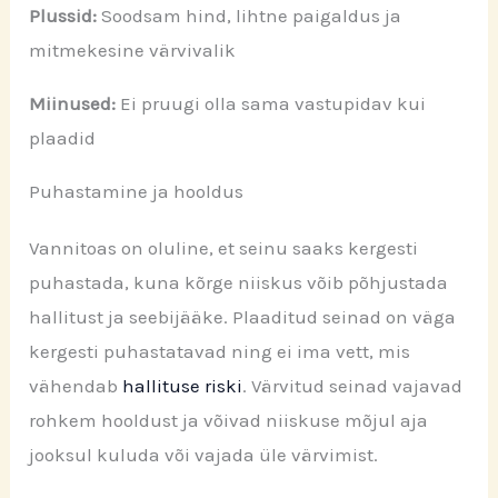
Plussid:
Soodsam hind, lihtne paigaldus ja
mitmekesine värvivalik
Miinused:
Ei pruugi olla sama vastupidav kui
plaadid
Puhastamine ja hooldus
Vannitoas on oluline, et seinu saaks kergesti
puhastada, kuna kõrge niiskus võib põhjustada
hallitust ja seebijääke. Plaaditud seinad on väga
kergesti puhastatavad ning ei ima vett, mis
vähendab
hallituse riski
. Värvitud seinad vajavad
rohkem hooldust ja võivad niiskuse mõjul aja
jooksul kuluda või vajada üle värvimist.