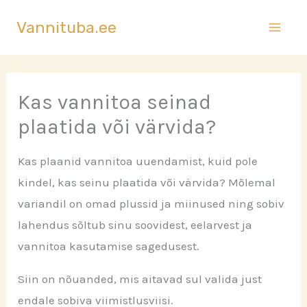
Skip
Vannituba.ee
to
content
Kas vannitoa seinad
plaatida või värvida?
Kas plaanid vannitoa uuendamist, kuid pole
kindel, kas seinu plaatida või värvida? Mõlemal
variandil on omad plussid ja miinused ning sobiv
lahendus sõltub sinu soovidest, eelarvest ja
vannitoa kasutamise sagedusest.
Siin on nõuanded, mis aitavad sul valida just
endale sobiva viimistlusviisi.