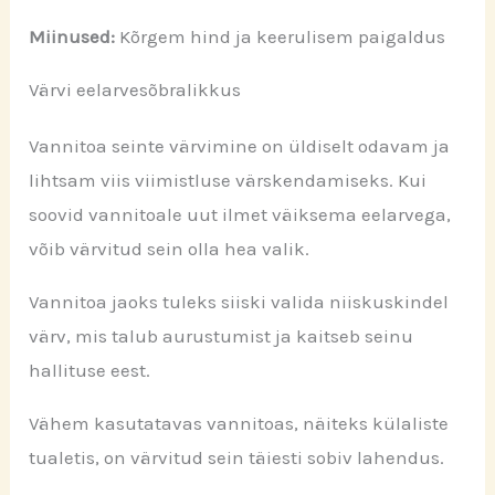
Miinused:
Kõrgem hind ja keerulisem paigaldus
Värvi eelarvesõbralikkus
Vannitoa seinte värvimine on üldiselt odavam ja
lihtsam viis viimistluse värskendamiseks. Kui
soovid vannitoale uut ilmet väiksema eelarvega,
võib värvitud sein olla hea valik.
Vannitoa jaoks tuleks siiski valida niiskuskindel
värv, mis talub aurustumist ja kaitseb seinu
hallituse eest.
Vähem kasutatavas vannitoas, näiteks külaliste
tualetis, on värvitud sein täiesti sobiv lahendus.